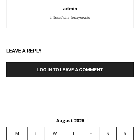
admin
https://whattodaynew.in
LEAVE A REPLY
LOG IN TO LEAVE A COMMENT
August 2026
M
T
W
T
F
S
S