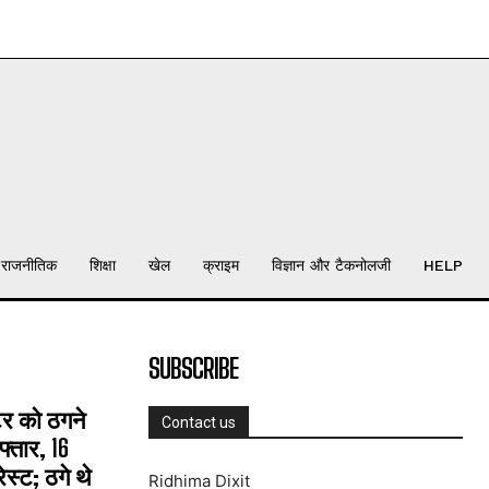
राजनीतिक
शिक्षा
खेल
क्राइम
विज्ञान और टैकनोलजी
HELP
SUBSCRIBE
्टर को ठगने
Contact us
्तार, 16
्ट; ठगे थे
Ridhima Dixit