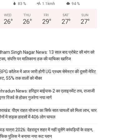
83 %
1.1kmh
94 %
WED
THU
FRI
SAT
SUN
26
°
26
°
29
°
27
°
27
°
ham Singh Nagar News: 13 साल बाद प्रोबेट की मांग को
का, संपत्ति पर मालिकाना हक की याचिका खारिज
PG कॉलेज में आज जारी होगी UG प्रथम सेमेस्टर की दूसरी मेरिट
स्ट, 55% तक वालों को मौका
hradun News: हरिद्वार बाईपास-2 का एलाइनमेंट तय, राजाजी
इगर रिजर्व से होकर गुजरेगा नया मार्ग
्तराखंड: पीएम राहत योजना का सिर्फ सात घायलों को मिला लाभ, चार
ीनों में सड़क हादसों में 406 लोग घायल
वड़ यात्रा 2026: देहरादून शहर में नहीं घुसेंगे कांवड़ियों के वाहन,
रैफिक पुलिस ने बनाया नया रूट प्लान