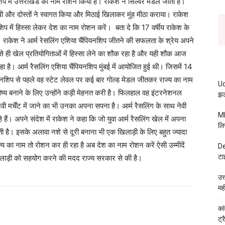
यनशिप में उत्तराखंड का नाम रोशन किया है। राकेश ने सिल्वर मेडल जीता है।
 और दोस्तों ने स्वागत किया और मिठाई खिलाकर मुंह मीठा कराया। राकेश
प में हिस्सा लेकर देश का नाम रोशन करें। बता दे कि 17 वर्षीय राकेश के
णी है। राकेश ने आर्म रेसलिंग एशिया चैंपियनशिप जीतने की सफलता के श्रेय अपने
 ही खेल प्रतियोगिताओं में हिस्सा लेने का शौक रहा है और यही शौक आज
हा है। आर्म रैसलिंग एशिया चैंपियनशिप मुंबई में आयोजित हुई थी। जिसमें 14
ियनशिप से पहले वह स्टेट लेवल पर कई बार गोल्ड मेडल जीतकर राज्य का नाम
Ud
भविष्य बनाने के लिए उन्होंने कड़ी मेहनत करी है। फिलहाल वह इंटरनेशनल
झट
वी मर्चेंट में जाने का भी उनका अपना सपना है। आर्म रैसलिंग के साथ नेवी
MB
े हैं। अपने संदेश में राकेश ने कहा कि जो युवा आर्म रैसलिंग खेल में अपना
लि
ती है। इसके अलावा नशे से दूरी बनाना भी एक खिलाड़ी के लिए बहुत ज्यादा
्य का नाम तो रोशन कर ही रहा है अब देश का नाम रोशन करें ऐसी उम्मीदें
De
टा
़े खिलाड़ी को सहयोग करने की मदद राज्य सरकार से की है।
उत
मह
कां
ट्