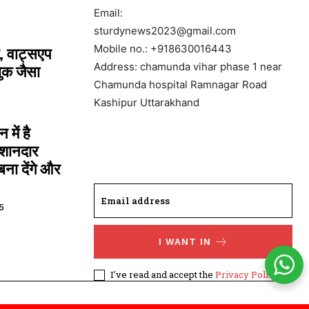
Email:
sturdynews2023@gmail.com
Mobile no.: +918630016443
, वाट्सएप
Address: chamunda vihar phase 1 near
ुक जैसा
Chamunda hospital Ramnagar Road
Kashipur Uttarakhand
में है
 शानदार
ना देंगे और
5
I WANT IN
I've read and accept the
Privacy Policy
.