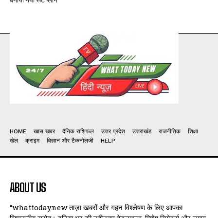
HOME
खास खबर
दैनिक राशिफल
उत्तर प्रदेश
उत्तराखंड
राजनीतिक
शिक्षा
खेल
क्राइम
विज्ञान और टैकनोलजी
HELP
ABOUT US
“whattodaynew ताज़ा खबरों और गहन विश्लेषण के लिए आपका
विश्वसनीय स्रोत। दुनिया भर की नवीनतम हेडलाइन्स, विशेष रिपोर्ट्स और लाइव